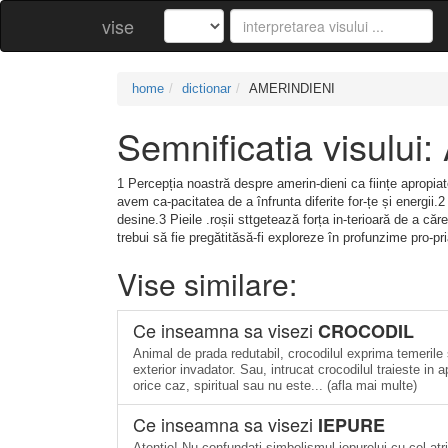
vise
home
dictionar
AMERINDIENI
Semnificatia visulu
1 Percepția noastră despre amerin-dieni ca ființe apropia
avem ca-pacitatea de a înfrunta diferite for-țe și energii
desine.3 Pieile .roșii sttgetează forța in-terioară de a c
trebui să fie pregătităsă-fi exploreze în profunzime pro-pria
Vise similare:
Ce inseamna sa visezi
CROCODIL
Animal de prada redutabil, crocodilul exprima temerile 
exterior invadator. Sau, intrucat crocodilul traieste in 
orice caz, spiritual sau nu este... (afla mai multe)
Ce inseamna sa visezi
IEPURE
Atenţie! Nu confundaţi simbolismul iepurelui cu cel at