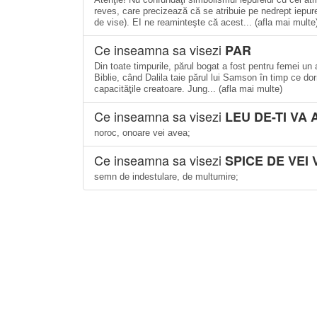
reves, care precizează că se atribuie pe nedrept iepure
de vise). EI ne reaminteşte că acest... (afla mai multe
Ce inseamna sa visezi
PAR
Din toate timpurile, părul bogat a fost pentru femei un atr
Biblie, când Dalila taie părul lui Samson în timp ce dor
capacităţile creatoare. Jung... (afla mai multe)
Ce inseamna sa visezi
LEU DE-TI VA 
noroc, onoare vei avea;
Ce inseamna sa visezi
SPICE DE VEI 
semn de indestulare, de multumire;