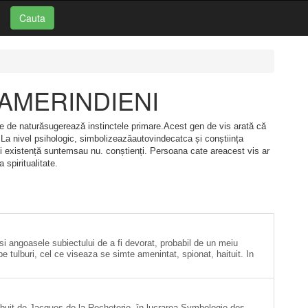
Cauta
i: AMERINDIENI
te de naturăsugerează instinctele primare.Acest gen de vis arată că
.2 La nivel psihologic, simbolizeazăautovindecatca și conștiința
ărei existență suntemsau nu. conștienți. Persoana cate areacest vis ar
 spiritualitate.
si angoasele subiectului de a fi devorat, probabil de un meiu
ape tulburi, cel ce viseaza se simte amenintat, spionat, haituit. In
ribuit de Jacques de la Rocheterie, în lucrarea Symbologie des