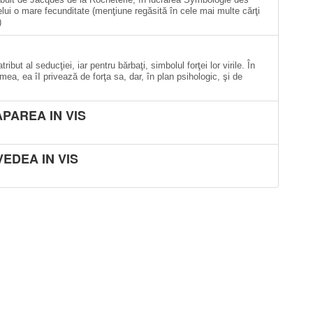
lui o mare fecunditate (menţiune regăsită în cele mai multe cărţi
)
ibut al seducţiei, iar pentru bărbaţi, simbolul forţei lor virile. În
mea, ea îI privează de forţa sa, dar, în plan psihologic, şi de
APAREA IN VIS
VEDEA IN VIS