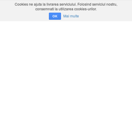
Cookies ne ajuta la livrarea serviciului. Folosind serviciul nostru,
consemnati la utilizarea cookies-urilor.
Mai multe
OK