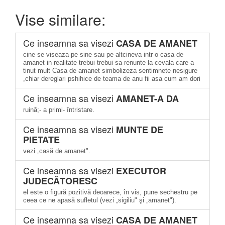
Vise similare:
Ce inseamna sa visezi
CASA DE AMANET
cine se viseaza pe sine sau pe altcineva intr-o casa de
amanet in realitate trebui trebui sa renunte la cevala care a
tinut mult Casa de amanet simbolizeza sentimnete nesigure
,chiar dereglari pshihice de teama de anu fii asa cum am dori
Ce inseamna sa visezi
AMANET-A DA
ruină;- a primi- întristare.
Ce inseamna sa visezi
MUNTE DE
PIETATE
vezi „casă de amanet".
Ce inseamna sa visezi
EXECUTOR
JUDECĂTORESC
el este o figură pozitivă deoarece, în vis, pune sechestru pe
ceea ce ne apasă sufletul (vezi „sigiliu" şi „amanet").
Ce inseamna sa visezi
CASA DE AMANET