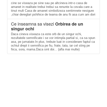
cine se viseaza pe sine sau pe altcineva intr-o casa de
amanet in realitate trebui trebui sa renunte la cevala care a
tinut mult Casa de amanet simbolizeza sentimnete nesigure
,chiar dereglari pshihice de teama de anu fii asa cum am dori
Ce inseamna sa visezi
Orbirea de un
singur ochi
Daca cineva viseaza ca este orb de un singur ochi,
rezultatele semnifi­cate i se vor intimpla partial si, ca sa spun
asa, pe jumatate.In plus, trebuie luat in considerare faptul ca
ochiul drept ii semnifica pe fiu, frate, tata, iar cel sting pe
fiica, sora, mama.Daca sint doi... (afla mai multe)