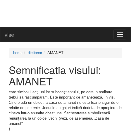
vise
Toggl
naviga
home
dictionar
AMANET
Semnificatia visului:
AMANET
este simbolul acţi uni lor subconştientului, pe care in realitate
trebui sa răscumpăram. Este important ce amanetează, în vis.
Cine predă un obiect la casa de amanet nu este foarte sigur de o
relatie de prietenie. Jocurile cu gajuri indică dorinta de apropiere de
cineva intr-o anumita chestiune .Sechestrarea simbolizează
renunţarea Ia un obicei vechi (vezi, de asemenea, „casă de
amanet"
).