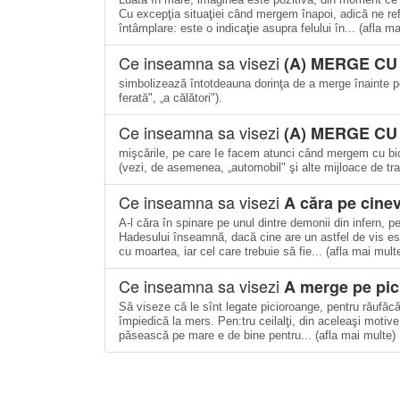
Cu excepţia situaţiei când mergem înapoi, adică ne re
întâmplare: este o indicaţie asupra felului în... (afla m
Ce inseamna sa visezi
(A) MERGE C
simbolizează întotdeauna dorinţa de a merge înainte pe 
ferată", „a călători").
Ce inseamna sa visezi
(A) MERGE CU
mişcările, pe care Ie facem atunci când mergem cu bicic
(vezi, de asemenea, „automobil" şi alte mijloace de tra
Ce inseamna sa visezi
A căra pe cinev
A-l căra în spinare pe unul dintre demonii din infern, pe
Hadesului înseamnă, dacă cine are un astfel de vis es
cu moartea, iar cel care trebuie să fie... (afla mai mult
Ce inseamna sa visezi
A merge pe pic
Să viseze că le sînt legate picioroange, pentru răufăcă
împiedică la mers. Pen:tru ceilalţi, din aceleaşi motive,
păsească pe mare e de bine pentru... (afla mai multe)