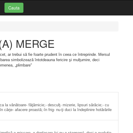
Cauta
i: (A) MERGE
, ar trebui să fie foarte prudent în ceea ce întreprinde. Mersul
barea simbolizează întotdeauna fericire şi mulţumire, deci
semenea, „plimbare"
a la vânătoare- făţărnicie;- desculţ- mizerie, lipsuri sărăcie;- cu
n cârje- afacere proastă;-în frig- nu-ţi duci la îndeplinire hotărârile
mplică o mişcare, o deplasare (şi nu o stagnare), deci o evoluţie.