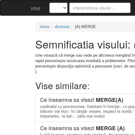
vise
home
dictionar
(A) MERGE
Semnificatia visulu
cine visează că merge sau vede pe altcineva mergând încet
rapid prevesteşte rezolvarea imediată a problemelor. Plim
prevesteşte dispoziţia optimistă a persoanei (vezi, de a
).
Vise similare:
Ce inseamna sa visezi
MERGE(A)
cardinalul cu procesiunea- înaintare în funcţie;- cu puşc
trăsura- trai bun;- în căruţă- onoare, respect la nuntă;- î
importante;- la bal-... (afla mai multe)
Ce inseamna sa visezi
MERGE (A)
Luată în mare, imaginea este pozitivă, din moment ce i