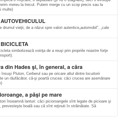
ferim mereu la trecut. Putem merge cu un scop precis sau la
ai multe)
U AUTOVEHICULUL
drumul vieţii, de a năzui spre valori autentice„automobil", „cale
 BICICLETA
leta simbolizează voinţa de a reuşi prin propriile noastre forţe
nsport).
a din Hades şi, în general, a căra
 însuşi Pluton, Cerberul sau pe oricare altul dintre locuitorii
te un răufăcător, că-şi poartă crucea: căci crucea are asemănare
e)
ioroange, a păşi pe mare
tori înseamnă lanturi: căci picioroangele sînt legate de picioare şi
 prevesteşte boală sau că sînt reţi­nuti în străinătate. Să