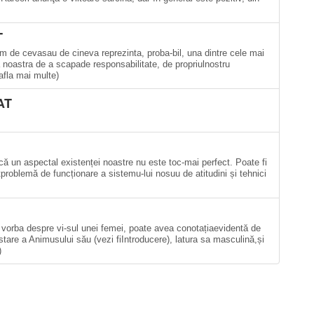
T
 de cevasau de cineva reprezinta, proba-bil, una dintre cele mai
a noastra de a scapade responsabilitate, de propriulnostru
afla mai multe)
AT
ă un aspectal existenței noastre nu este toc-mai perfect. Poate fi
roblemă de funcționare a sistemu-lui nosuu de atitudini și tehnici
 vorba despre vi-sul unei femei, poate avea conotațiaevidentă de
stare a Animusului său (vezi fiIntroducere), latura sa masculină,și
)