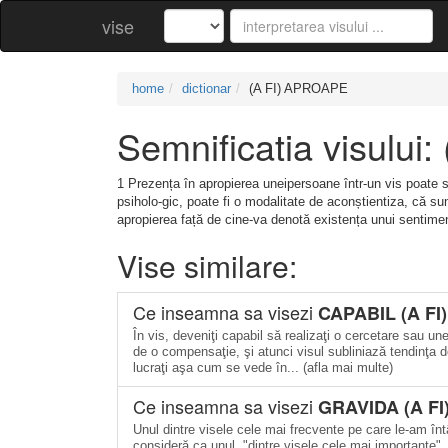
vise
home
dictionar
(A FI) APROAPE
Semnificatia visulu
1 Prezența în apropierea uneipersoane într-un vis poate su
psiholo-gic, poate fi o modalitate de aconștientiza, că sun
apropierea față de cine-va denotă existența unui sentim
Vise similare:
Ce inseamna sa visezi
CAPABIL (A FI)
În vis, deveniţi capabil să realizaţi o cercetare sau unel
de o compensaţie, şi atunci visul subliniază tendinţa de
lucraţi aşa cum se vede în... (afla mai multe)
Ce inseamna sa visezi
GRAVIDA (A FI
Unul dintre visele cele mai frecvente pe care le-am întâl
consideră ca unul, "dintre visele cele mai importante". 