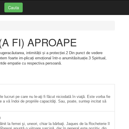
Cauta
i: (A FI) APROAPE
geracăutarea, intimității și a protecției.2 Din punct de vedere
tem foarte im-plicați emoțional într-o anumităsituație.3 Spiritual,
entde empatie cu respectiva persoană.
e lucruri pe care nu le-aţi fi făcut niciodată în viaţă. Este vorba fie
 a vă îndoi de propriile capacităţi. Sau, poate, suntep incitat să
)
nit la femei şi, uneori, chiar la bărbaţi. Jaques de la Rocheterie îl
Rareori anunţă o viitoare sarcină, dar în general este pozitiv, din