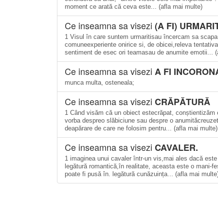
moment ce arată că ceva este... (afla mai multe)
Ce inseamna sa visezi
(A FI) URMARI
1 Visul în care suntem urmaritisau încercam sa scapam
comuneexperiente onirice si, de obicei,releva tentativ
sentiment de esec ori teamasau de anumite emotii... (
Ce inseamna sa visezi
A FI INCORON
munca multa, osteneala;
Ce inseamna sa visezi
CRĂPĂTURĂ
1 Când visăm că un obiect estecrăpat, conștientizăm c
vorba despreo slăbiciune sau despre o anumităcreuzetp
deapărare de care ne folosim pentru... (afla mai multe)
Ce inseamna sa visezi
CAVALER.
1 imaginea unui cavaler într-un vis,mai ales dacă este
legătură romantică,în realitate, aceasta este o mani-fe
poate fi pusă în. legătură cunăzuința... (afla mai multe